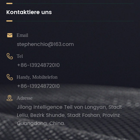
Kontaktiere uns

Email
stephenchio@163.com

Tel
+86-13924872010

Handy, Mobiltelefon
+86-13924872010

Adresse
Jilong Intelligence Teil von Longyan, Stadt
Leliu, Bezirk Shunde, Stadt Foshan, Provinz
Guangdong, China.