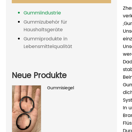
Zhe
Gummiindustrie
ver
Gummizubehör für
„Gu
Haushaltsgeräte
Uns
ein
Gummiprodukte in
Uns
Lebensmittelqualität
wer
Dad
sta
Neue Produkte
Bei
Gum
Gummisiegel
dic
Sys
In 
Bra
Flü
Dur