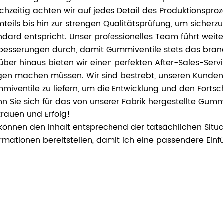
ichzeitig achten wir auf jedes Detail des Produktionsp
mteils bis hin zur strengen Qualitätsprüfung, um sicher
ndard entspricht. Unser professionelles Team führt weit
besserungen durch, damit Gummiventile stets das bran
über hinaus bieten wir einen perfekten After-Sales-Serv
gen machen müssen. Wir sind bestrebt, unseren Kunden 
miventile zu liefern, um die Entwicklung und den Fortsc
n Sie sich für das von unserer Fabrik hergestellte Gummi
trauen und Erfolg!
 können den Inhalt entsprechend der tatsächlichen Situ
ormationen bereitstellen, damit ich eine passendere Einfü