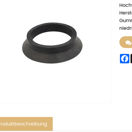
Hoch
Herst
Gummi
niedr
roduktbeschreibung