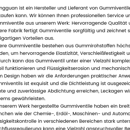
ngguan ist ein Hersteller und Lieferant von Gummiventi
kaufen kann. Wir können Ihnen professionellen Service u
mmiventile aus unserem Werk: Hervorragende Qualität u
ere Fabrik fertigt Gummiventile sorgfältig und zeichnet
zigartigen Vorteilen aus.
ere Gummiventile bestehen aus Gummirohstoffen höchster
den, um hervorragende Elastizität, Verschleißfestigkeit 
urch kann das Gummiventil unter einer Vielzahl kompl
bil funktionieren und Flüssigkeitserosion und mechanisc
m Design haben wir die Anforderungen praktischer Anwen
miventils ist exquisit und die Dichtleistung ist ausgezei
hte und zuverlässige Abdichtung erreichen, Leckagen wir
tems gewährleisten.
unserem Werk hergestellte Gummiventile haben ein brei
nchen wie der Chemie-, Erdöl-, Maschinen- und Automobi
ssigkeitskontrolle in verschiedenen Bereichen stark unters
chflussregulierung kann eine Vielzahl anspruchsvoller Be