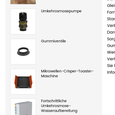
Gle
Umkehrosmosepumpe
For
Sta
Ver
Dar
Sor
Gummiventile
Gum
Wen
Ver
Sie
Mikrowellen-Crisper-Toaster-
Inf
Maschine
Fortschrittliche
Umkehrosmose-
Wasseraufbereitung