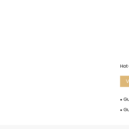
Hot
V
Gu
Gu