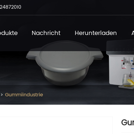
24872010
odukte
Nachricht
Herunterladen
Gummiindustrie
Gu