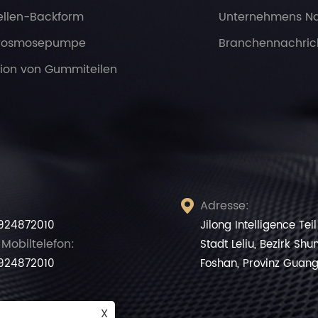
ellen-Backform
Unternehmens Na
rosmosepumpe
Branchennachric
tion von Gummiteilen
Adresse:

924872010
Jilong Intelligence Tei
Mobiltelefon:
Stadt Leliu, Bezirk Shu
924872010
Foshan, Provinz Guang
X