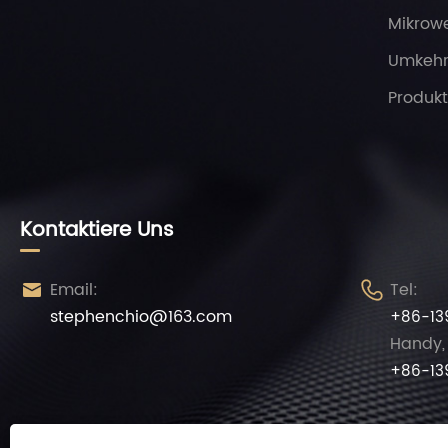
Mikrow
Umkeh
Produk
Kontaktiere Uns
Email:
Tel:


stephenchio@163.com
+86-13
Handy, 
+86-13