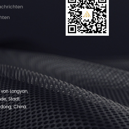
chrichten
hten
l von Longyan,
nde, Stadt
dong, China.