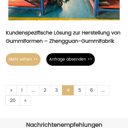
Kundenspezifische Lösung zur Herstellung von
Gummiformen – Zhengguan-Gummifabrik
Mehr sehen >>
Anfrage absenden >>
«
1
...
2
3
4
5
6
...
20
»
Nachrichtenempfehlungen