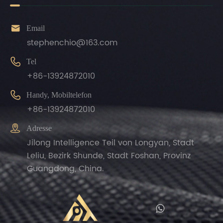

Email
stephenchio@163.com

Tel
+86-13924872010

Handy, Mobiltelefon
+86-13924872010

Adresse
Jilong Intelligence Teil von Longyan, Stadt
Leliu, Bezirk Shunde, Stadt Foshan, Provinz
Guangdong, China.