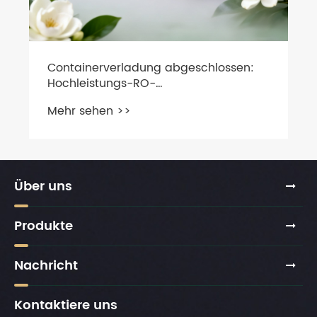
Containerverladung abgeschlossen:
Hochleistungs-RO-
Druckerhöhungspumpen bereit für den
Mehr sehen >>
weltweiten Versand
Über uns
Produkte
Nachricht
Kontaktiere uns