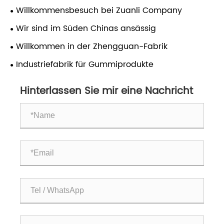
für den weltweiten Versand
abgeschlossen! Zuanli RO-
Willkommensbesuch bei Zuanli Company
Wassererhöhungspumpen bereit für den
Wir sind im Süden Chinas ansässig
weltweiten Versand
Willkommen in der Zhengguan-Fabrik
Industriefabrik für Gummiprodukte
Hinterlassen Sie mir eine Nachricht