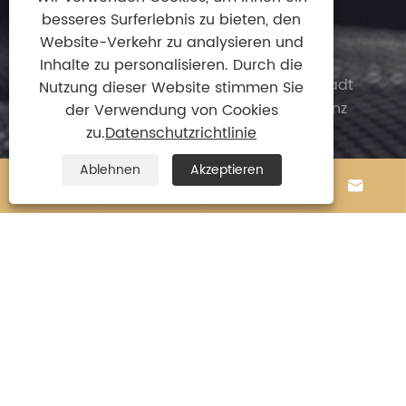
besseres Surferlebnis zu bieten, den
+86-13924872010
Website-Verkehr zu analysieren und

Adresse
Inhalte zu personalisieren. Durch die
Jilong Intelligence Teil von Longyan, Stadt
Nutzung dieser Website stimmen Sie
Leliu, Bezirk Shunde, Stadt Foshan, Provinz
der Verwendung von Cookies
Guangdong, China.
zu.
Datenschutzrichtlinie
Ablehnen
Akzeptieren




Copyright© 2024 Zhengguan (Foshan
Shunde)Import And Export Trade Co., Ltd. Alle
Rechte vorbehalten.
Links
|
Sitemap
|
RSS
|
XML
|
Datenschutzrichtlinie