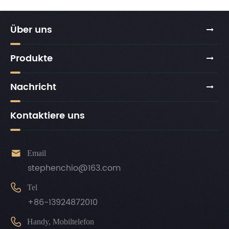
Über uns
Produkte
Nachricht
Kontaktiere uns

Email
stephenchio@163.com

Tel
+86-13924872010

Handy, Mobiltelefon