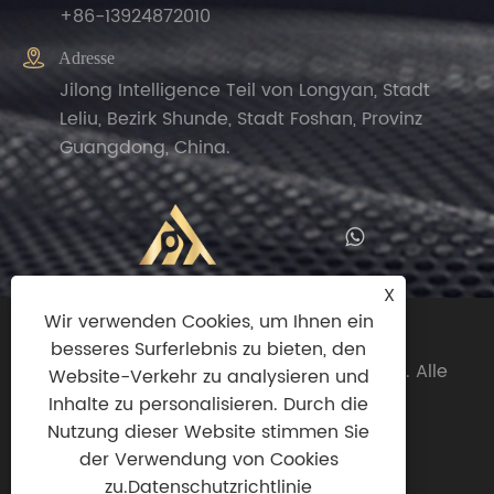
+86-13924872010

Adresse
Jilong Intelligence Teil von Longyan, Stadt
Leliu, Bezirk Shunde, Stadt Foshan, Provinz
Guangdong, China.
X
Wir verwenden Cookies, um Ihnen ein
Copyright© 2024 Zhengguan (Foshan
besseres Surferlebnis zu bieten, den
Shunde)Import And Export Trade Co., Ltd. Alle
Website-Verkehr zu analysieren und
Rechte vorbehalten.
Inhalte zu personalisieren. Durch die
Nutzung dieser Website stimmen Sie
Links
|
Sitemap
|
RSS
|
XML
|
der Verwendung von Cookies
Datenschutzrichtlinie
zu.
Datenschutzrichtlinie