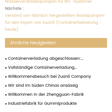
Wasserverstärkerpumpen für RO -Systeme!
Nächste :
Versand von fabrisch hergestellten Boostpumpen
für den Export von Zuanli (Containerbelastung -
heute)
Ähnliche Neuigkeiten
Containerverladung abgeschlossen:
Hochleistungs-RO-Druckerhöhungspumpen bereit
Vollständige Containerverladung
für den weltweiten Versand
abgeschlossen! Zuanli RO-
Willkommensbesuch bei Zuanli Company
Wassererhöhungspumpen bereit für den
Wir sind im Süden Chinas ansässig
weltweiten Versand
Willkommen in der Zhengguan-Fabrik
Industriefabrik für Gummiprodukte