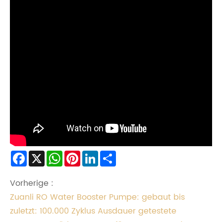
Facebook
X
WhatsApp
Pinterest
LinkedIn
Share
Vorherige :
Zuanli RO Water Booster Pumpe: gebaut bis
zuletzt: 100.000 Zyklus Ausdauer getestete