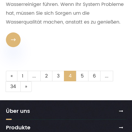
Wasserreiniger führen. Wenn Ihr System Probleme
hat, müssen Sie sich Sorgen um die
Wasserqualität machen, anstatt es zu genießen.

«
1
...
2
3
4
5
6
...
34
»
Über uns
Produkte