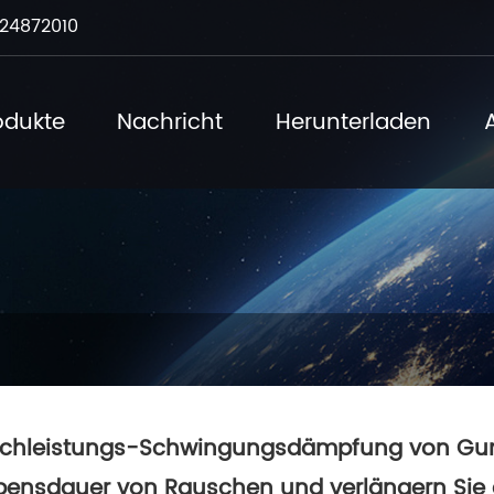
24872010
odukte
Nachricht
Herunterladen
chleistungs-Schwingungsdämpfung von Gum
bensdauer von Rauschen und verlängern Sie 