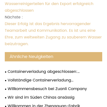
Wasserreinigerteilen für den Export erfolgreich
abgeschlossen
Nächste :
Dieser Erfolg ist das Ergebnis hervorragender
Teamarbeit und Kommunikation. Es ist uns eine
Ehre, zum weltweiten Zugang zu sauberem Wasser
beizutragen.
Ähnliche Neuigkeiten
Containerverladung abgeschlossen:
Hochleistungs-RO-Druckerhöhungspumpen bereit
Vollständige Containerverladung
für den weltweiten Versand
abgeschlossen! Zuanli RO-
Willkommensbesuch bei Zuanli Company
Wassererhöhungspumpen bereit für den
Wir sind im Süden Chinas ansässig
weltweiten Versand
Willkommen in der Zhengguan-Fabrik