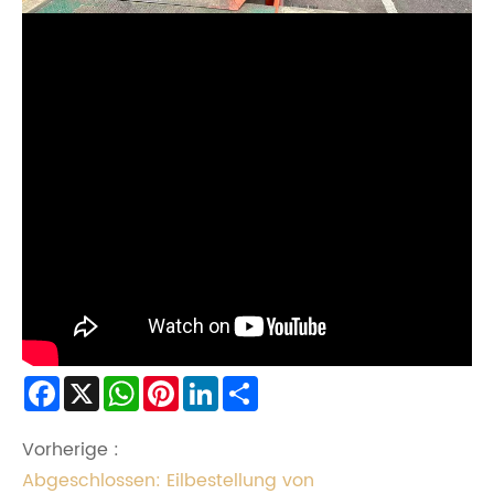
Facebook
X
WhatsApp
Pinterest
LinkedIn
Share
Vorherige :
Abgeschlossen: Eilbestellung von