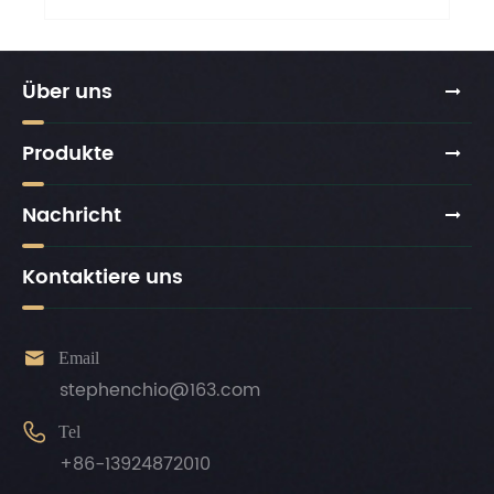
Über uns
Produkte
Nachricht
Kontaktiere uns

Email
stephenchio@163.com

Tel
+86-13924872010