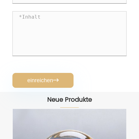
einreichen

Neue Produkte
Shockshield Pro ™ Anti-
Schlagvibrations-Absorbing-Pads