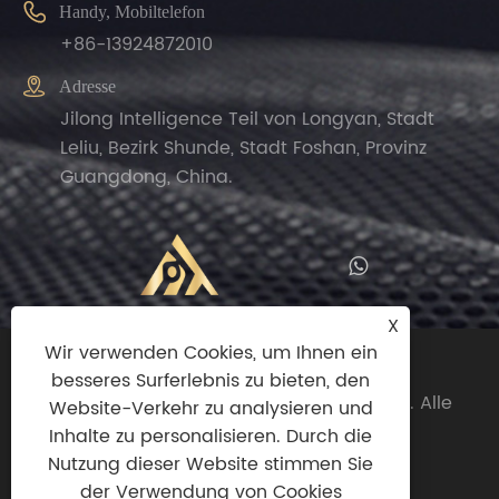

Handy, Mobiltelefon
+86-13924872010

Adresse
Jilong Intelligence Teil von Longyan, Stadt
Leliu, Bezirk Shunde, Stadt Foshan, Provinz
Guangdong, China.
X
Wir verwenden Cookies, um Ihnen ein
Copyright© 2024 Zhengguan (Foshan
besseres Surferlebnis zu bieten, den
Shunde)Import And Export Trade Co., Ltd. Alle
Website-Verkehr zu analysieren und
Rechte vorbehalten.
Inhalte zu personalisieren. Durch die
Nutzung dieser Website stimmen Sie
Links
|
Sitemap
|
RSS
|
XML
|
der Verwendung von Cookies